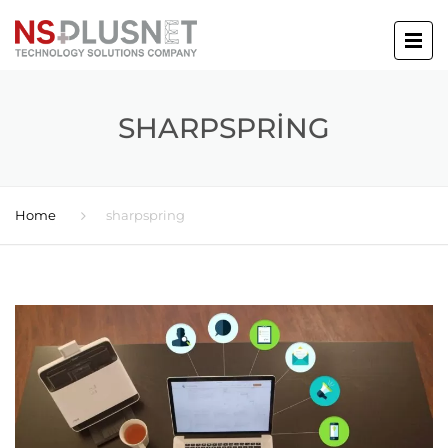
SHARPSPRING
Home
sharpspring